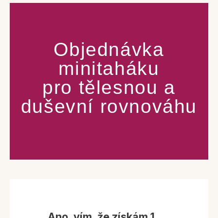
Objednávka
minitaháku
pro tělesnou a
duševní rovnováhu
Ano, vím, že získám 1