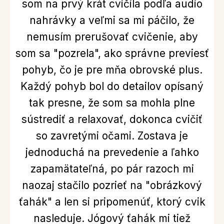
som na prvý krát cvičila podľa audio
nahrávky a veľmi sa mi páčilo, že
nemusím prerušovať cvičenie, aby
som sa "pozrela", ako správne previesť
pohyb, čo je pre mňa obrovské plus.
Každý pohyb bol do detailov opísaný
tak presne, že som sa mohla plne
sústrediť a relaxovať, dokonca cvičiť
so zavretými očami. Zostava je
jednoduchá na prevedenie a ľahko
zapamätateľná, po pár razoch mi
naozaj stačilo pozrieť na "obrázkový
ťahák" a len si pripomenúť, ktorý cvik
nasleduje. Jógový ťahák mi tiež