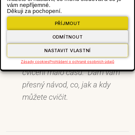
vám nepříjemné.
Děkuji za pochopení.
Tvořím pro vás jednoduché
PŘÍJMOUT
Jógové taháky
, díky kterým
ODMÍTNOUT
efektivně opečujte své tělo i
NASTAVIT VLASTNÍ
duši, a to i tehdy, máte-li na
Zásady cookies
Prohlášení o ochraně osobních údajů
cvičení málo času. Dám vám
přesný návod, co, jak a kdy
můžete cvičit.