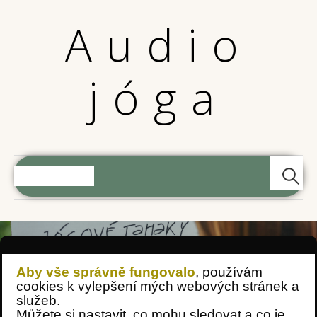
Audio
jóga
MENU
Aby vše správně fungovalo
, používám
cookies k vylepšení mých webových stránek a
služeb.
Můžete si nastavit, co mohu sledovat a co je